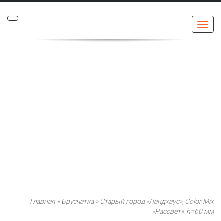
Меню
Главная
»
Брусчатка
»
Старый город «Ландхаус», Color Mix
«Рассвет», h=60 мм