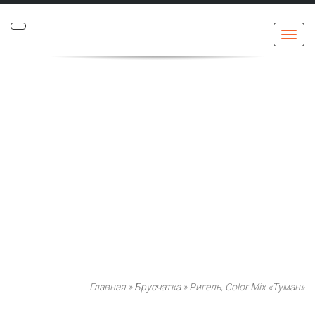
Меню
Главная
»
Брусчатка
»
Ригель, Color Mix «Туман»