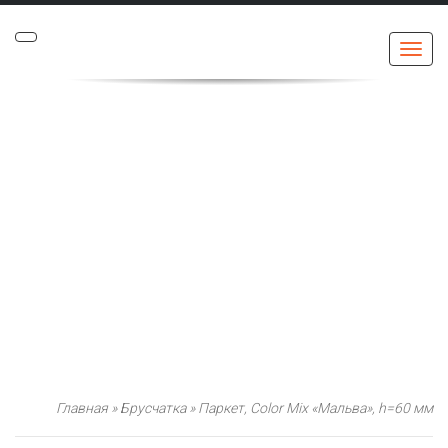
Меню
Главная
»
Брусчатка
»
Паркет, Color Mix «Мальва», h=60 мм