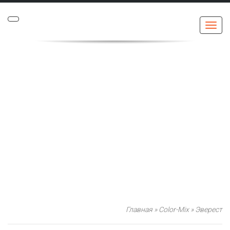
Меню
Главная
»
Color-Mix
»
Эверест